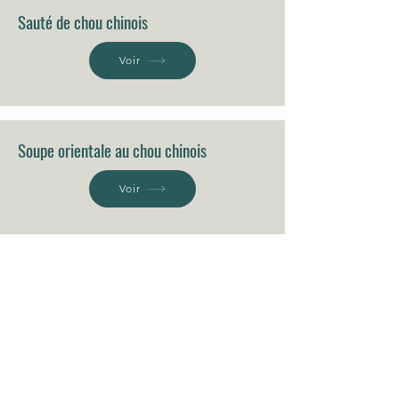
Sauté de chou chinois
Voir
Soupe orientale au chou chinois
Voir
111 Route 108, Lingwick, J0B-2Z0.
819-640-5254
coop.croquesaisons@gmail.com