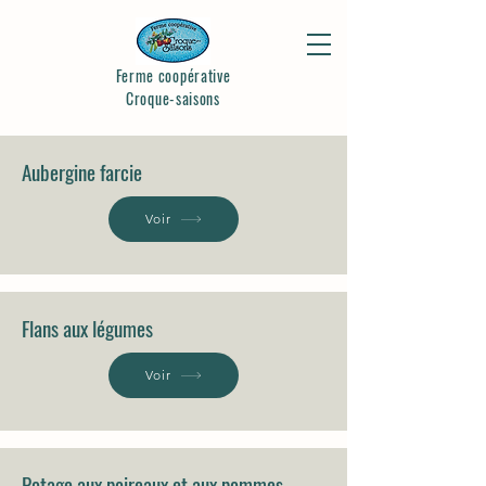
Ferme coopérative
Croque-saisons
Aubergine farcie
Voir
Flans aux légumes
Voir
Potage aux poireaux et aux pommes