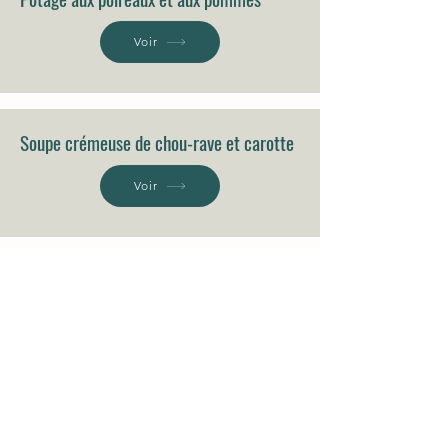
Voir
Soupe crémeuse de chou-rave et carotte
Voir
111 Route 108, Lingwick, J0B-2Z0.
819-640-5254
coop.croquesaisons@gmail.com