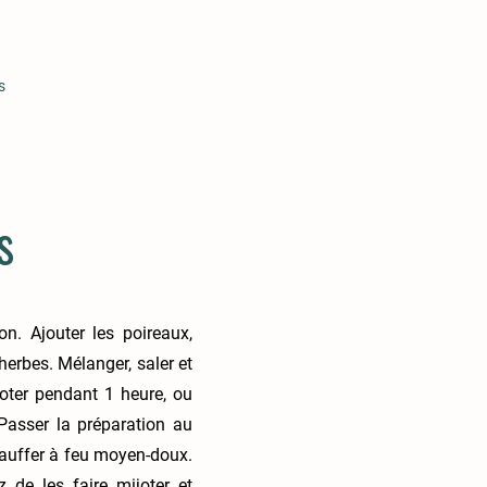
s
s
on. Ajouter les poireaux,
 herbes. Mélanger, saler et
joter pendant 1 heure, ou
Passer la préparation au
hauffer à feu moyen-doux.
z de les faire mijoter et