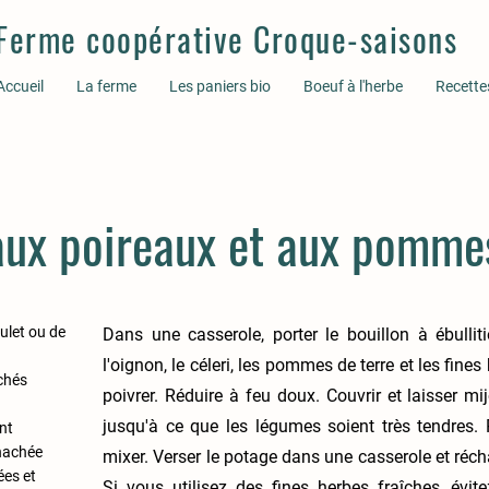
Ferme coopérative Croque-saisons
Accueil
La ferme
Les paniers bio
Boeuf à l'herbe
Recette
aux poireaux et aux pomme
oulet ou de
Dans une casserole, porter le bouillon à ébulliti
l'oignon, le céleri, les pommes de terre et les fines
chés
poivrer. Réduire à feu doux. Couvrir et laisser mi
jusqu'à ce que les légumes soient très tendres. 
nt
 hachée
mixer. Verser le potage dans une casserole et réc
ées et
Si vous utilisez des fines herbes fraîches, évite