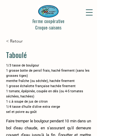
Ferme coopérative
Croque-saisons
< Retour
Taboulé
1/3 tasse de boulgour
1 grosse botte de persil frais, haché finement (sans les
grosses tiges)
menthe fraîche (ou séchée), hachée finement
1 grosse échalotte française hachée finement
1 tomate, épépinée, coupée en dés (ou 4-5 tomates
séchées, hachées)
1 c.à soupe de jus de citron
1/4 tasse d'huile d'olive extra vierge
sel et poivre au goût
Faire tremper le boulgour pendant 10 min dans un
bol d'eau chaude, en s'assurant qu'il demeure
couvert d'eau jusqu'à la fin. Égoutter et mettre