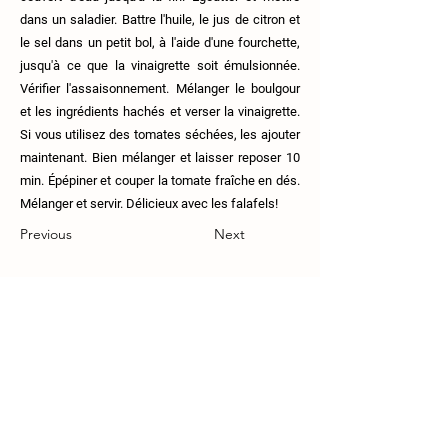
dans un saladier. Battre l'huile, le jus de citron et
le sel dans un petit bol, à l'aide d'une fourchette,
jusqu'à ce que la vinaigrette soit émulsionnée.
Vérifier l'assaisonnement. Mélanger le boulgour
et les ingrédients hachés et verser la vinaigrette.
Si vous utilisez des tomates séchées, les ajouter
maintenant. Bien mélanger et laisser reposer 10
min. Épépiner et couper la tomate fraîche en dés.
Mélanger et servir. Délicieux avec les falafels!
Previous
Next
111 Route 108, Lingwick, J0B-2Z0.
819-640-5254
coop.croquesaisons@gmail.com