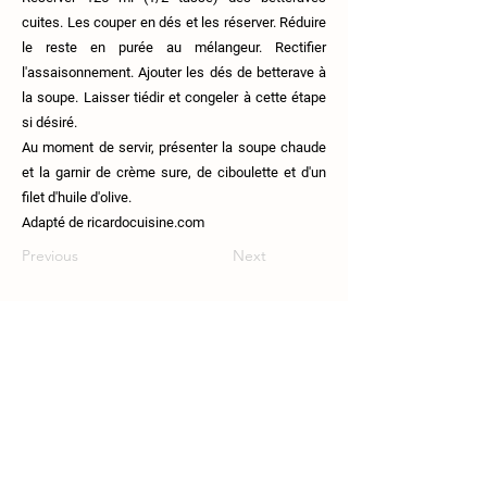
cuites. Les couper en dés et les réserver. Réduire
le reste en purée au mélangeur. Rectifier
l'assaisonnement. Ajouter les dés de betterave à
la soupe. Laisser tiédir et congeler à cette étape
si désiré.
Au moment de servir, présenter la soupe chaude
et la garnir de crème sure, de ciboulette et d'un
filet d'huile d'olive.
Adapté de ricardocuisine.com
Previous
Next
111 Route 108, Lingwick, J0B-2Z0.
819-640-5254
coop.croquesaisons@gmail.com