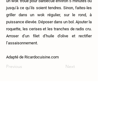
un wok troué pour barbecue environ 5 minutes ou
jusqu’à ce qu’ils soient tendres. Sinon, faites-les
griller dans un wok régulier, sur le rond, à
puissance élevée. Déposer dans un bol. Ajouter la
roquette, les cerises et les tranches de radis cru.
Arroser d’un filet d’huile d’olive et rectifier
l’assaisonnement.
Adapté de Ricardocuisine.com
Previous
Next
111 Route 108, Lingwick, J0B-2Z0.
819-640-5254
coop.croquesaisons@gmail.com