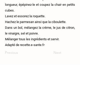
longueur, épépinez-le et coupez la chair en petits
cubes.
Lavez et essorez la roquette.
Hachez le parmesan ainsi que la ciboulette.
Dans un bol, mélangez la crème, le jus de citron,
le vinaigre, sel et poivre.
Mélanger tous les ingrédients et servir.
Adapté de recette.e-sante.fr
Previous
Next
111 Route 108, Lingwick, J0B-2Z0.
819-640-5254
coop.croquesaisons@gmail.com