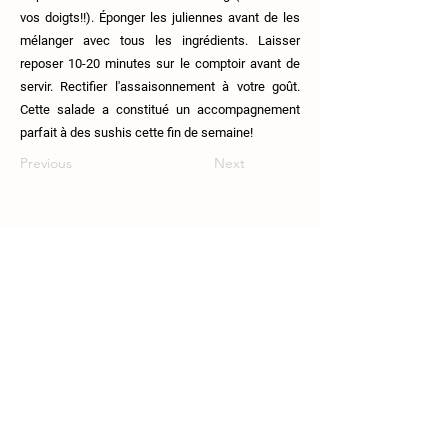
vos doigts!!). Éponger les juliennes avant de les
mélanger avec tous les ingrédients. Laisser
reposer 10-20 minutes sur le comptoir avant de
servir. Rectifier l'assaisonnement à votre goût.
Cette salade a constitué un accompagnement
parfait à des sushis cette fin de semaine!
Previous
Next
111 Route 108, Lingwick, J0B-2Z0.
819-640-5254
coop.croquesaisons@gmail.com