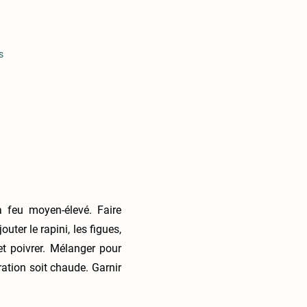
s
à feu moyen-élevé. Faire
uter le rapini, les figues,
et poivrer. Mélanger pour
ration soit chaude. Garnir