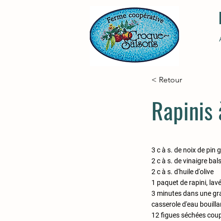
< Retour
Rapinis à
3 c à s. de noix de pin g
2 c à s. de vinaigre ba
2 c à s. d'huile d'olive
1 paquet de rapini, lav
3 minutes dans une g
casserole d'eau bouilla
12 figues séchées cou