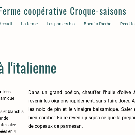
Ferme coopérative Croque-saisons
Accueil
La ferme
Les paniers bio
Boeuf à l'herbe
Recette
 l'italienne
rillées
Dans un grand poêlon, chauffer l'huile d'olive 
lsamique
revenir les oignons rapidement, sans faire dorer. Ajo
les noix de pin et le vinaigre balsamique. Saler 
és et blanchis
bien enrober. Faire revenir jusqu'à ce que la prépa
rande
nte salée
de copeaux de parmesan.
pées en 4