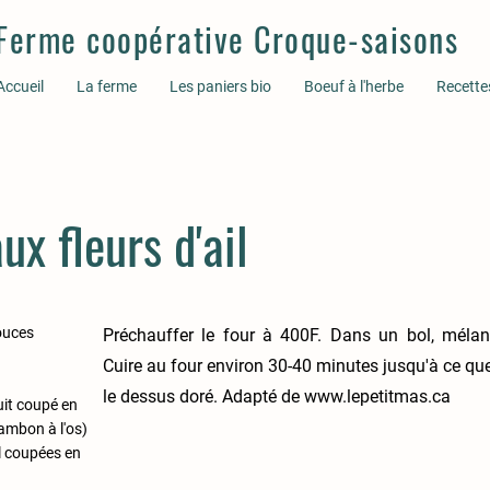
Ferme coopérative Croque-saisons
Accueil
La ferme
Les paniers bio
Boeuf à l'herbe
Recette
ux fleurs d'ail
pouces
Préchauffer le four à 400F. Dans un bol, mélang
Cuire au four environ 30-40 minutes jusqu'à ce que l
le dessus doré. Adapté de
www.lepetitmas.ca
uit coupé en
jambon à l'os)
il coupées en