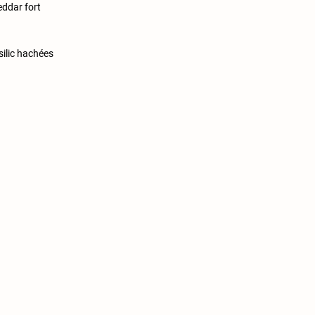
eddar fort
silic hachées