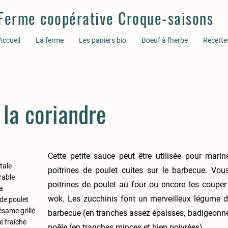
Ferme coopérative Croque-saisons
Accueil
La ferme
Les paniers bio
Boeuf à l'herbe
Recette
 la coriandre
Cette petite sauce peut être utilisée pour marin
étale
poitrines de poulet cuites sur le barbecue. Vou
érable
poitrines de poulet au four ou encore les couper
a
wok. Les zucchinis font un merveilleux légume 
 de poulet
sésame grillé
barbecue (en tranches assez épaisses, badigeonnées
e fraîche
poêle (en tranches minces et bien poivrées).