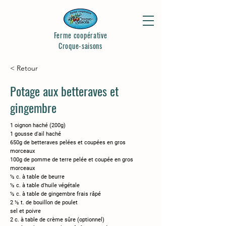
Ferme coopérative
Croque-saisons
< Retour
Potage aux betteraves et
gingembre
1 oignon haché (200g)
1 gousse d'ail haché
650g de betteraves pelées et coupées en gros
morceaux
100g de pomme de terre pelée et coupée en gros
morceaux
½ c. à table de beurre
½ c. à table d'huile végétale
½ c. à table de gingembre frais râpé
2 ½ t. de bouillon de poulet
sel et poivre
2 c. à table de crème sûre (optionnel)