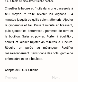
1 c. à table de ciboulette fraîche hachée
Chauffer le beurre et l'huile dans une casserole à
feu moyen. Y faire revenir les oignons 3-4
minutes jusqu'à ce qu'ils soient attendris. Ajouter
le gingembre et l'ail. Cuire 1 minute en brassant,
puis ajouter les betteraves , pommes de terre et
le bouillon. Saler et poivrer. Porter à ébullition,
couvrir et laisser mijoter 45 minutes à 1 heure.
Réduire en purée au mélangeur. Rectifier
l'assaisonnement. Servir dans des bols, garnie de
crème sûre et de ciboulette.
Adapté de S.O.S. Cuisine
Previous
Next
111 Route 108, Lingwick, J0B-2Z0.
819-640-5254
coop.croquesaisons@gmail.com