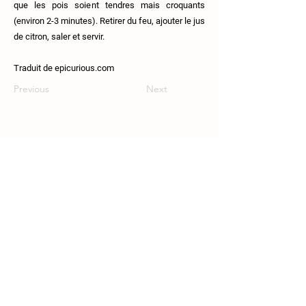
que les pois soient tendres mais croquants
(environ 2-3 minutes). Retirer du feu, ajouter le jus
de citron, saler et servir.
Traduit de epicurious.com
Previous
Next
111 Route 108, Lingwick, J0B-2Z0.
819-640-5254
coop.croquesaisons@gmail.com