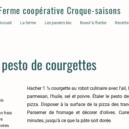
Ferme coopérative Croque-saisons
Accueil
La ferme
Les paniers bio
Boeuf à l'herbe
Recette
 pesto de courgettes
Hacher 1 ½ courgette au robot culinaire avec l'ail, 
parmesan, l'huile, sel et poivre. Étaler le pesto d
ais
pizza. Disposer à la surface de la pizza des tran
Parsemer de fromage et décorer d'olives. Cui
n frais
ve
minutes, jusqu'à ce que la pâte soit dorée.
noires