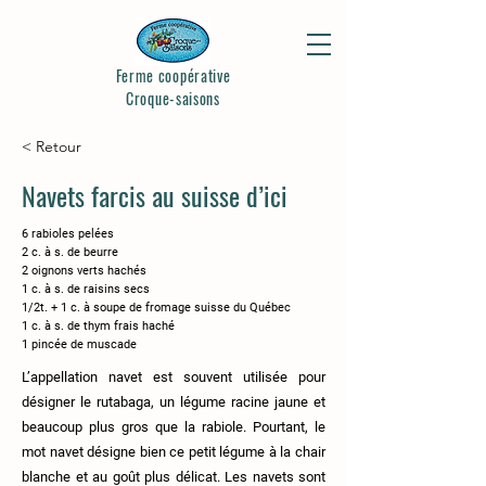
Ferme coopérative
Croque-saisons
< Retour
Navets farcis au suisse d’ici
6 rabioles pelées
2 c. à s. de beurre
2 oignons verts hachés
1 c. à s. de raisins secs
1/2t. + 1 c. à soupe de fromage suisse du Québec
1 c. à s. de thym frais haché
1 pincée de muscade
L’appellation navet est souvent utilisée pour
désigner le rutabaga, un légume racine jaune et
beaucoup plus gros que la rabiole. Pourtant, le
mot navet désigne bien ce petit légume à la chair
blanche et au goût plus délicat. Les navets sont