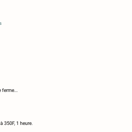
s
e ferme...
à 350F, 1 heure.