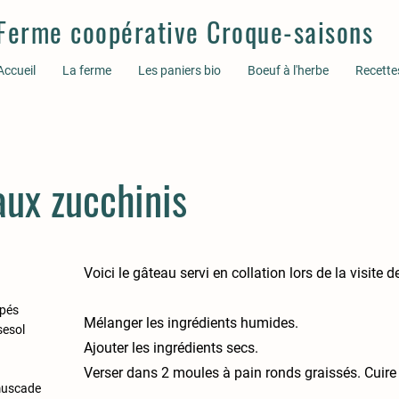
Ferme coopérative Croque-saisons
Accueil
La ferme
Les paniers bio
Boeuf à l'herbe
Recette
ux zucchinis
Voici le gâteau servi en collation lors de la visite d
âpés
Mélanger les ingrédients humides.
sesol
Ajouter les ingrédients secs.
Verser dans 2 moules à pain ronds graissés. Cuire 
 muscade