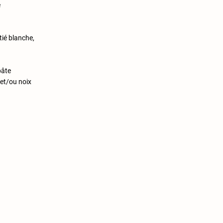
e
tié blanche,
pâte
 et/ou noix