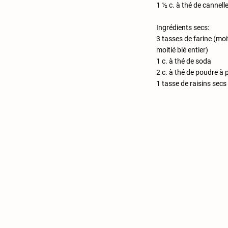
1 ½ c. à thé de cannell
Ingrédients secs:
3 tasses de farine (moi
moitié blé entier)
1 c. à thé de soda
2 c. à thé de poudre à 
1 tasse de raisins secs