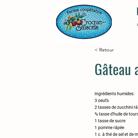
< Retour
Gâteau a
Ingrédients humides:
3 oeufs
2 tasses de zucchini r
¾ tasse d'huile de tour
1 tasse de sucre
1 pomme râpée
1 c. à thé de sel et de