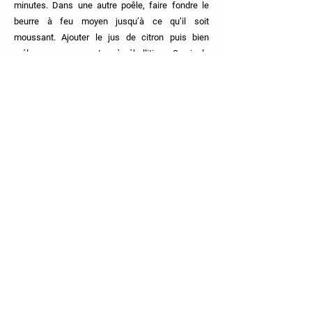
minutes. Dans une autre poêle, faire fondre le
beurre à feu moyen jusqu’à ce qu’il soit
moussant. Ajouter le jus de citron puis bien
mélanger, sans porter à ébullition. Servir le
poisson et arroser du beurre au citron.
Previous
Next
111 Route 108, Lingwick, J0B-2Z0.
819-640-5254
coop.croquesaisons@gmail.com