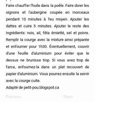
Faire chauffer l'huile dans la poêle. Faire dorer les
oignons et l'aubergine coupée en morceaux
pendant 10 minutes à feu moyen. Ajouter les
dattes et cuire 5 minutes. Ajouter le reste des
ingrédients: noix, ail, fêta émietté, sel et poivre.
Remplir la courge avec la mixture ainsi préparée
et enfourner pour 1h30. Éventuellement, couvrir
d'une feuille d'aluminium pour éviter que le
dessus ne brunisse trop. Si vous avez trop de
farce, enfournez-la dans un plat recouvert de
papier d'aluminium. Vous pourrez ensuite la servir
avec la courge cuite.
Adapté de petit-pou.blogspot.ca
Previous
Next
111 Route 108, Lingwick, J0B-2Z0.
819-640-5254
coop.croquesaisons@gmail.com