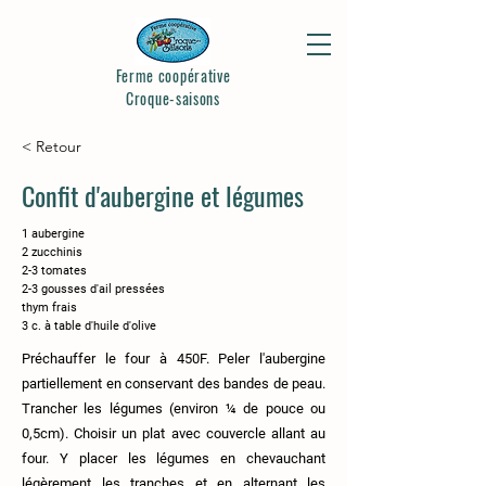
Ferme coopérative
Croque-saisons
< Retour
Confit d'aubergine et légumes
1 aubergine
2 zucchinis
2-3 tomates
2-3 gousses d'ail pressées
thym frais
3 c. à table d'huile d'olive
Préchauffer le four à 450F. Peler l'aubergine
partiellement en conservant des bandes de peau.
Trancher les légumes (environ ¼ de pouce ou
0,5cm). Choisir un plat avec couvercle allant au
four. Y placer les légumes en chevauchant
légèrement les tranches et en alternant les