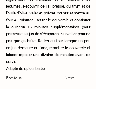
légumes. Recouvrir de l'ail pressé, du thym et de
l'huile d'olive. Saler et poivrer. Couvrir et mettre au
four 45 minutes. Retirer le couvercle et continuer
la cuisson 15 minutes supplémentaires (pour
permettre au jus de s'évaporer). Surveiller pour ne
pas que ça brûle. Retirer du four lorsque un peu
de jus demeure au fond, remettre le couvercle et
laisser reposer une dizaine de minutes avant de
servir.
Adapté de epicurien.be
Previous
Next
111 Route 108, Lingwick, J0B-2Z0.
819-640-5254
coop.croquesaisons@gmail.com