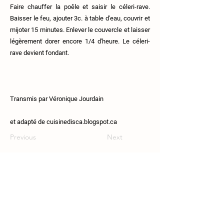
Faire chauffer la poêle et saisir le céleri-rave.
Baisser le feu, ajouter 3c. à table d'eau, couvrir et
mijoter 15 minutes. Enlever le couvercle et laisser
légèrement dorer encore 1/4 d'heure. Le céleri-
rave devient fondant.
Transmis par Véronique Jourdain
et adapté de cuisinedisca.blogspot.ca
Previous
Next
111 Route 108, Lingwick, J0B-2Z0.
819-640-5254
coop.croquesaisons@gmail.com