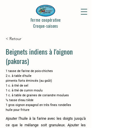
Ferme coopérative
Croque-saisons
< Retour
Beignets indiens à l'oignon
(pakoras)
1 tasse de farine de pois-chiches
2 c. à table d'huile
piments forts émincés (au goût)
1 c. à thé de sel
1 c. à thé de cumin moulu
1 c. à table de graines de coriandre moulues
½ tasse d'eau tiède
1 gros oignon espagnol en très fines rondelles
huile pour friture
Ajouter l'huile à la farine avec les doigts jusqu'à
ce que le mélange soit granuleux. Ajouter les