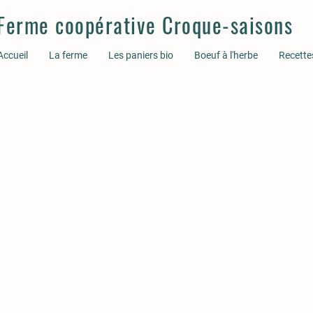
Ferme coopérative Croque-saisons
Accueil
La ferme
Les paniers bio
Boeuf à l'herbe
Recette